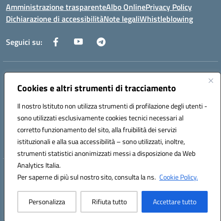
Amministrazione trasparente
Albo Online
Privacy Policy
Dichiarazione di accessibilità
Note legali
Whistleblowing
Seguici su:
Indirizzo:
Via dei Caduti, 33 73051 Novoli (Lecce)
Centralino:
Cookies e altri strumenti di tracciamento
0832712132
Email:
leic84200l@istruzione.it
Posta elettronica certificata (PEC):
leic84200l@pec.istruzione.it
Il nostro Istituto non utilizza strumenti di profilazione degli utenti -
Codice fiscale: 80012890754
sono utilizzati esclusivamente cookies tecnici necessari al
Codice meccanografico:
LEIC84200L
corretto funzionamento del sito, alla fruibilità dei servizi
Codice unico di fatturazione (CUF): UF9DQ6
istituzionali e alla sua accessibilità – sono utilizzati, inoltre,
strumenti statistici anonimizzati messi a disposizione da Web
Analytics Italia.
Hosting & Powered by 3D Solution S.r.l.
Per saperne di più sul nostro sito, consulta la ns.
Cookie Policy.
Concept & Design by Designers Italia
Personalizza
Rifiuta tutto
Accettare tutto