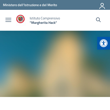
Vai ai contenuti
Vai al menu di navigazione
Vai al footer
Ministero dell'Istruzione e del Merito
Istituto Comprensivo
"Margherita Hack"
Apr