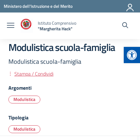
Vai ai contenuti
Vai al menu di navigazione
Vai al footer
Ministero dell'Istruzione e del Merito
Istituto Comprensivo
"Margherita Hack"
Modulistica scuola-famiglia
Apr
Modulistica scuola-famiglia
Stampa / Condividi
Argomenti
Modulistica
Tipologia
Modulistica