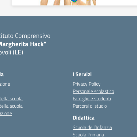
tituto Comprensivo
Margherita Hack"
voli (LE)
Visita la pagina iniziale della scuola
la
I Servizi
zione
Privacy Policy
Personale scolastico
della scuola
Famiglie e studenti
della scuola
Percorsi di studio
azione
Didattica
Scuola dell’Infanzia
Scuola Primaria