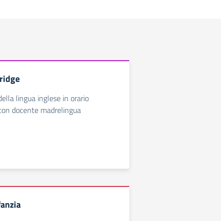
ridge
lla lingua inglese in orario
 con docente madrelingua
fanzia