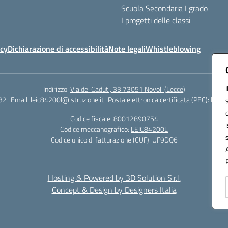
Scuola Secondaria I grado
I progetti delle classi
icy
Dichiarazione di accessibilità
Note legali
Whistleblowing
Indirizzo:
Via dei Caduti, 33 73051 Novoli (Lecce)
32
Email:
leic84200l@istruzione.it
Posta elettronica certificata (PEC):
leic8
Codice fiscale: 80012890754
Codice meccanografico:
LEIC84200L
Codice unico di fatturazione (CUF): UF9DQ6
Hosting & Powered by 3D Solution S.r.l.
Concept & Design by Designers Italia