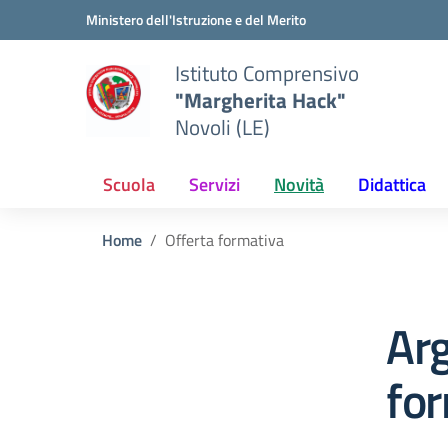
Vai ai contenuti
Vai al menu di navigazione
Vai al footer
Ministero dell'Istruzione e del Merito
Istituto Comprensivo
"Margherita Hack"
Novoli (LE)
Scuola
Servizi
Novità
Didattica
Home
Offerta formativa
Ar
fo