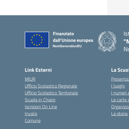
Is
"
No
— 
Link Esterni
La Scuo
MIUR
Presenta
Ufficio Scolastico Regionale
I luoghi
Ufficio Scolastico Territoriale
I numeri 
Scuola in Chiaro
Le carte 
Iscrizioni On Line
Organizz
Invalsi
La storia
Comune