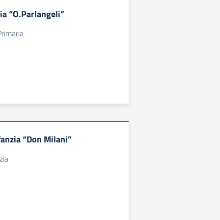
ia “O.Parlangeli”
Primaria
fanzia “Don Milani”
zia