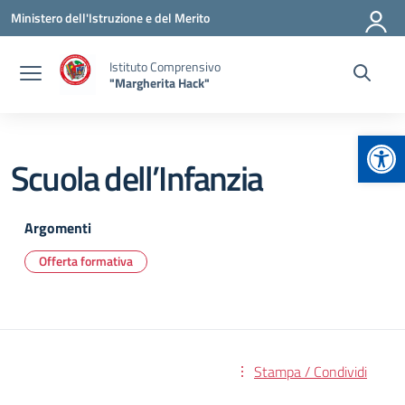
Vai ai contenuti
Vai al menu di navigazione
Vai al footer
Ministero dell'Istruzione e del Merito
Istituto Comprensivo
"Margherita Hack"
Apr
Scuola dell’Infanzia
Argomenti
Offerta formativa
Stampa / Condividi