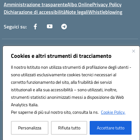
Amministrazione trasparente
Albo Online
Privacy Policy
Dichiarazione di accessibilità
Note legali
Whistleblowing
Seguici su:
Indirizzo:
Via dei Caduti, 33 73051 Novoli (Lecce)
Centralino:
Cookies e altri strumenti di tracciamento
0832712132
Email:
leic84200l@istruzione.it
Posta elettronica certificata (PEC):
leic84200l@pec.istruzione.it
Il nostro Istituto non utilizza strumenti di profilazione degli utenti -
Codice fiscale: 80012890754
sono utilizzati esclusivamente cookies tecnici necessari al
Codice meccanografico:
LEIC84200L
corretto funzionamento del sito, alla fruibilità dei servizi
Codice unico di fatturazione (CUF): UF9DQ6
istituzionali e alla sua accessibilità – sono utilizzati, inoltre,
strumenti statistici anonimizzati messi a disposizione da Web
Analytics Italia.
Hosting & Powered by 3D Solution S.r.l.
Per saperne di più sul nostro sito, consulta la ns.
Cookie Policy.
Concept & Design by Designers Italia
Personalizza
Rifiuta tutto
Accettare tutto