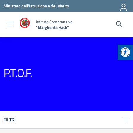
Vai ai contenuti
Vai al menu di navigazione
Vai al footer
Ministero dell'Istruzione e del Merito
Istituto Comprensivo
"Margherita Hack"
Apr
P.T.O.F.
FILTRI