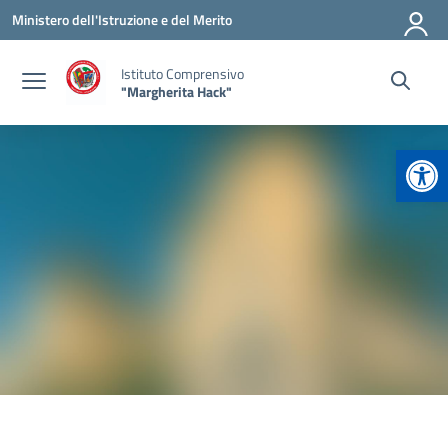
Vai ai contenuti
Vai al menu di navigazione
Vai al footer
Ministero dell'Istruzione e del Merito
Istituto Comprensivo
"Margherita Hack"
Apr