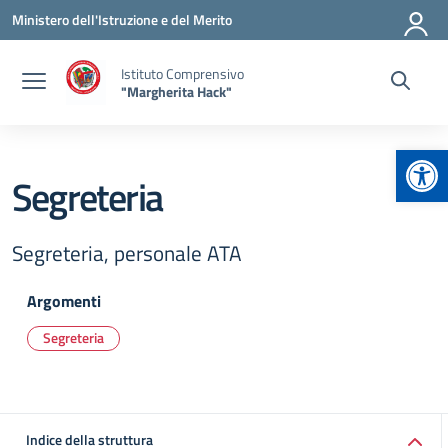
Vai ai contenuti
Vai al menu di navigazione
Vai al footer
Ministero dell'Istruzione e del Merito
Istituto Comprensivo
"Margherita Hack"
Apr
Segreteria
Segreteria, personale ATA
Argomenti
Segreteria
Indice della struttura