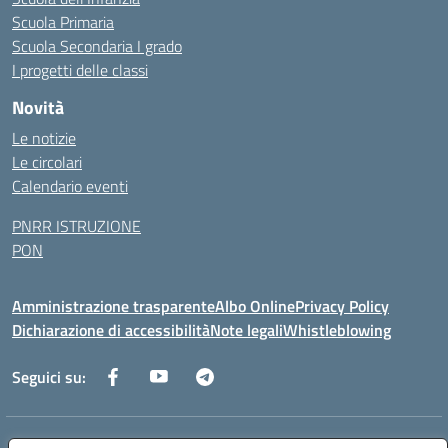
Scuola Primaria
Scuola Secondaria I grado
I progetti delle classi
Novità
Le notizie
Le circolari
Calendario eventi
PNRR ISTRUZIONE
PON
Amministrazione trasparente
Albo Online
Privacy Policy
Dichiarazione di accessibilità
Note legali
Whistleblowing
Seguici su:
Indirizzo:
Via dei Caduti, 33 73051 Novoli (Lecce)