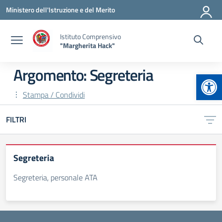
Vai ai contenuti
Vai al menu di navigazione
Vai al footer
Ministero dell'Istruzione e del Merito
Istituto Comprensivo
"Margherita Hack"
Argomento: Segreteria
Apr
Stampa / Condividi
FILTRI
Segreteria
Segreteria, personale ATA