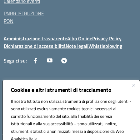
Calendario eventi
PNRR ISTRUZIONE
PON
Amministrazione trasparente
Albo Online
Privacy Policy
Dichiarazione di accessibilità
Note legali
Whistleblowing
Seguici su:
Indirizzo:
Via dei Caduti, 33 73051 Novoli (Lecce)
Centralino:
Cookies e altri strumenti di tracciamento
0832712132
Email:
leic84200l@istruzione.it
Posta elettronica certificata (PEC):
leic84200l@pec.istruzione.it
Il nostro Istituto non utilizza strumenti di profilazione degli utenti -
Codice fiscale: 80012890754
sono utilizzati esclusivamente cookies tecnici necessari al
Codice meccanografico:
LEIC84200L
corretto funzionamento del sito, alla fruibilità dei servizi
Codice unico di fatturazione (CUF): UF9DQ6
istituzionali e alla sua accessibilità – sono utilizzati, inoltre,
strumenti statistici anonimizzati messi a disposizione da Web
Analytics Italia.