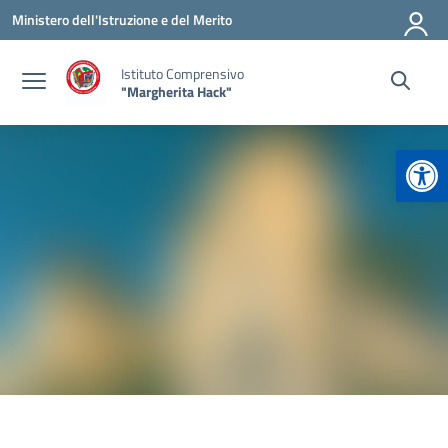
Vai ai contenuti
Vai al menu di navigazione
Vai al footer
Ministero dell'Istruzione e del Merito
Istituto Comprensivo
"Margherita Hack"
Apr