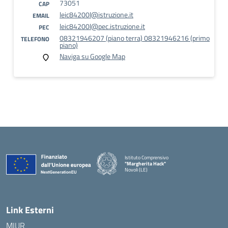
73051
CAP
leic84200l@istruzione.it
EMAIL
leic84200l@pec.istruzione.it
PEC
08321946207 (piano terra) 08321946216 (primo
TELEFONO
piano)
Naviga su Google Map
Istituto Comprensivo
"Margherita Hack"
Novoli (LE)
— Visita la pagina iniziale della scuola
Link Esterni
MIUR