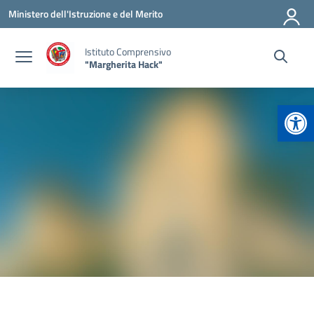
Vai ai contenuti
Vai al menu di navigazione
Vai al footer
Ministero dell'Istruzione e del Merito
Istituto Comprensivo
"Margherita Hack"
Apr