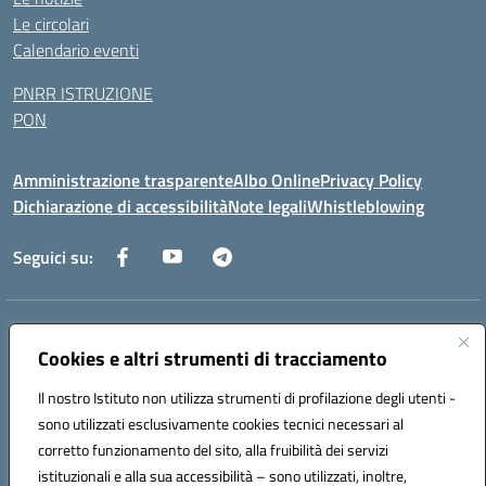
Le circolari
Calendario eventi
PNRR ISTRUZIONE
PON
Amministrazione trasparente
Albo Online
Privacy Policy
Dichiarazione di accessibilità
Note legali
Whistleblowing
Seguici su:
Indirizzo:
Via dei Caduti, 33 73051 Novoli (Lecce)
Centralino:
Cookies e altri strumenti di tracciamento
0832712132
Email:
leic84200l@istruzione.it
Posta elettronica certificata (PEC):
leic84200l@pec.istruzione.it
Il nostro Istituto non utilizza strumenti di profilazione degli utenti -
Codice fiscale: 80012890754
sono utilizzati esclusivamente cookies tecnici necessari al
Codice meccanografico:
LEIC84200L
corretto funzionamento del sito, alla fruibilità dei servizi
Codice unico di fatturazione (CUF): UF9DQ6
istituzionali e alla sua accessibilità – sono utilizzati, inoltre,