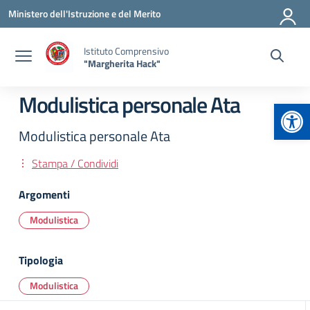
Vai ai contenuti
Vai al menu di navigazione
Vai al footer
Ministero dell'Istruzione e del Merito
Istituto Comprensivo
"Margherita Hack"
Modulistica personale Ata
Apr
Modulistica personale Ata
Stampa / Condividi
Argomenti
Modulistica
Tipologia
Modulistica