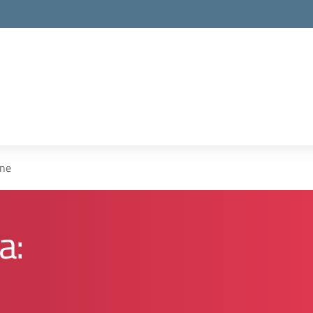
one
a: