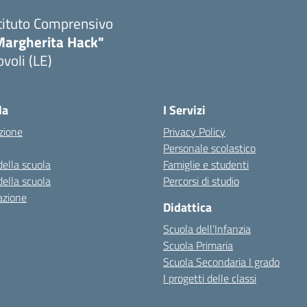
tituto Comprensivo
Margherita Hack"
voli (LE)
Visita la pagina iniziale della scuola
la
I Servizi
zione
Privacy Policy
Personale scolastico
della scuola
Famiglie e studenti
della scuola
Percorsi di studio
azione
Didattica
Scuola dell’Infanzia
Scuola Primaria
Scuola Secondaria I grado
I progetti delle classi