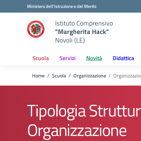
Vai ai contenuti
Vai al menu di navigazione
Vai al footer
Ministero dell'Istruzione e del Merito
Istituto Comprensivo
"Margherita Hack"
Novoli (LE)
Scuola
Servizi
Novità
Didattica
Home
Scuola
Organizzazione
Organizzazi
Tipologia Struttur
Organizzazione