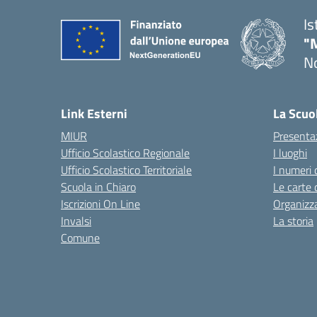
Is
"
No
— 
Link Esterni
La Scuo
MIUR
Presenta
Ufficio Scolastico Regionale
I luoghi
Ufficio Scolastico Territoriale
I numeri 
Scuola in Chiaro
Le carte 
Iscrizioni On Line
Organizz
Invalsi
La storia
Comune