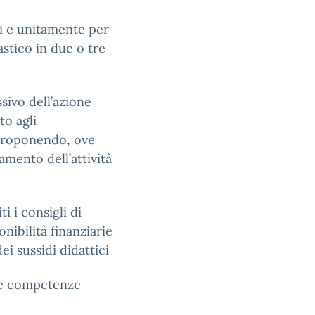
nni e unitamente per
lastico in due o tre
ivo dell’azione
to agli
 proponendo, ove
mento dell’attività
ti i consigli di
onibilità finanziarie
dei sussidi didattici
ie competenze