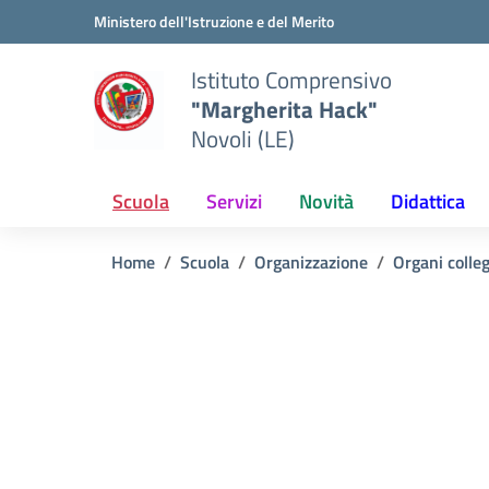
Vai ai contenuti
Vai al menu di navigazione
Vai al footer
Ministero dell'Istruzione e del Merito
Istituto Comprensivo
"Margherita Hack"
Novoli (LE)
Scuola
Servizi
Novità
Didattica
Home
Scuola
Organizzazione
Organi colleg