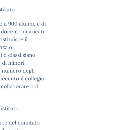
stituto
o a 900 alunni, e di
 docenti incaricati
ostituisce il
enza o
 o classi siano
e di minori
il numero degli
duecento il collegio
 collaborare col
istituto
arte del comitato