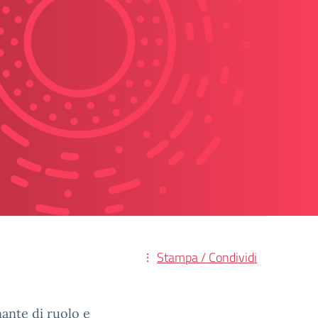
Stampa / Condividi
nante di ruolo e