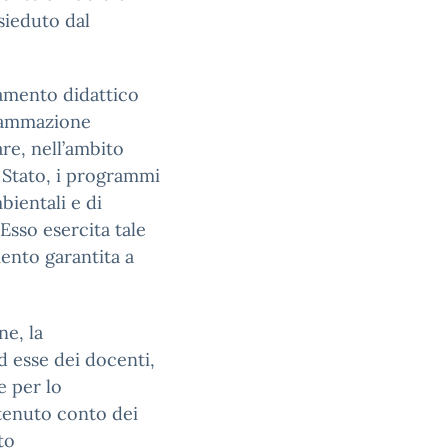
esieduto dal
namento didattico
ogrammazione
are, nell’ambito
o Stato, i programmi
bientali e di
Esso esercita tale
mento garantita a
ne, la
d esse dei docenti,
e per lo
 tenuto conto dei
to