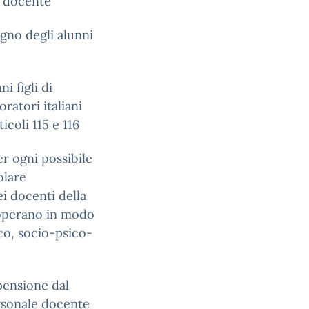
e docente
egno degli alunni
i figli di
oratori italiani
icoli 115 e 116
er ogni possibile
olare
i docenti della
he operano in modo
co, socio-psico-
pensione dal
ersonale docente