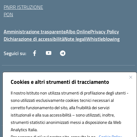
PNRR ISTRUZIONE
PON
Amministrazione trasparente
Albo Online
Privacy Policy
Dichiarazione di accessibilità
Note legali
Whistleblowing
Seguici su:
Indirizzo:
Via dei Caduti, 33 73051 Novoli (Lecce)
Centralino:
Cookies e altri strumenti di tracciamento
0832712132
Email:
leic84200l@istruzione.it
Posta elettronica certificata (PEC):
leic84200l@pec.istruzione.it
Il nostro Istituto non utilizza strumenti di profilazione degli utenti -
Codice fiscale: 80012890754
sono utilizzati esclusivamente cookies tecnici necessari al
Codice meccanografico:
LEIC84200L
corretto funzionamento del sito, alla fruibilità dei servizi
Codice unico di fatturazione (CUF): UF9DQ6
istituzionali e alla sua accessibilità – sono utilizzati, inoltre,
strumenti statistici anonimizzati messi a disposizione da Web
Analytics Italia.
Hosting & Powered by 3D Solution S.r.l.
Per saperne di più sul nostro sito, consulta la ns.
Cookie Policy.