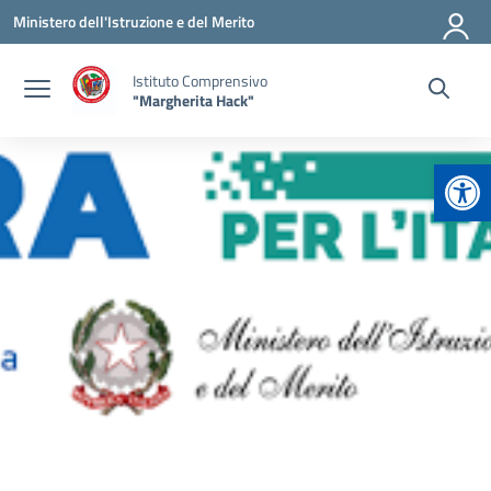
Vai ai contenuti
Vai al menu di navigazione
Vai al footer
Ministero dell'Istruzione e del Merito
Istituto Comprensivo
"Margherita Hack"
Apr