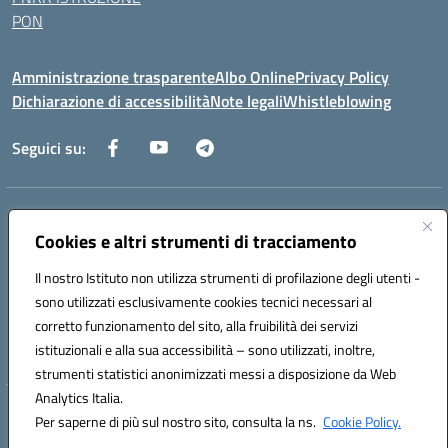
PON
Amministrazione trasparente
Albo Online
Privacy Policy
Dichiarazione di accessibilità
Note legali
Whistleblowing
Seguici su:
Indirizzo:
Via dei Caduti, 33 73051 Novoli (Lecce)
Centralino:
Cookies e altri strumenti di tracciamento
0832712132
Email:
leic84200l@istruzione.it
Posta elettronica certificata (PEC):
leic84200l@pec.istruzione.it
Il nostro Istituto non utilizza strumenti di profilazione degli utenti -
Codice fiscale: 80012890754
sono utilizzati esclusivamente cookies tecnici necessari al
Codice meccanografico:
LEIC84200L
corretto funzionamento del sito, alla fruibilità dei servizi
Codice unico di fatturazione (CUF): UF9DQ6
istituzionali e alla sua accessibilità – sono utilizzati, inoltre,
strumenti statistici anonimizzati messi a disposizione da Web
Analytics Italia.
Hosting & Powered by 3D Solution S.r.l.
Per saperne di più sul nostro sito, consulta la ns.
Cookie Policy.
Concept & Design by Designers Italia