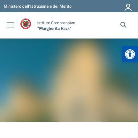
Vai ai contenuti
Vai al menu di navigazione
Vai al footer
Ministero dell'Istruzione e del Merito
Istituto Comprensivo
"Margherita Hack"
Apr