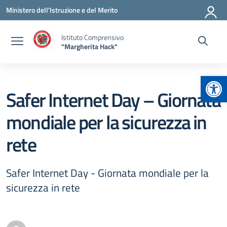
Vai ai contenuti
Vai al menu di navigazione
Vai al footer
Ministero dell'Istruzione e del Merito
Istituto Comprensivo
"Margherita Hack"
Apr
Safer Internet Day – Giornata
mondiale per la sicurezza in
rete
Safer Internet Day - Giornata mondiale per la
sicurezza in rete