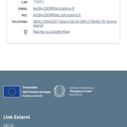
73051
CAP
leic84200l@istruzione.it
EMAIL
leic84200l@pec.istruzione.it
PEC
08321946207 (piano terra) 08321946216 (primo
TELEFONO
piano)
Naviga su Google Map
Istituto Comprensivo
"Margherita Hack"
Novoli (LE)
— Visita la pagina iniziale della scuola
Link Esterni
MIUR