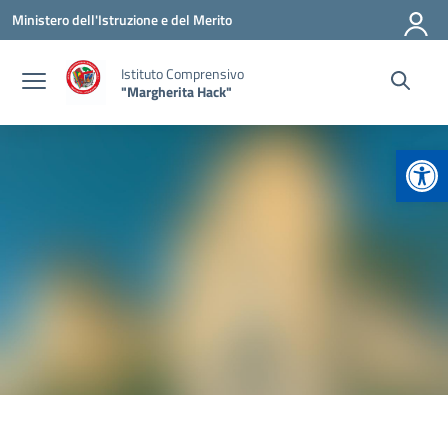
Vai ai contenuti
Vai al menu di navigazione
Vai al footer
Ministero dell'Istruzione e del Merito
Istituto Comprensivo
"Margherita Hack"
Apr