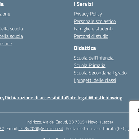
la
I Servizi
zione
Privacy Policy
Personale scolastico
della scuola
Famiglie e studenti
della scuola
Percorsi di studio
azione
Didattica
Scuola dell’Infanzia
Scuola Primaria
Scuola Secondaria I grado
I progetti delle classi
icy
Dichiarazione di accessibilità
Note legali
Whistleblowing
Indirizzo:
Via dei Caduti, 33 73051 Novoli (Lecce)
32
Email:
leic84200l@istruzione.it
Posta elettronica certificata (PEC):
leic8