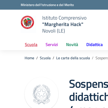
Vai ai contenuti
Vai al menu di navigazione
Vai al footer
Ministero dell'Istruzione e del Merito
Istituto Comprensivo
"Margherita Hack"
Novoli (LE)
Scuola
Servizi
Novità
Didattica
Home
Scuola
Le carte della scuola
Sospens
Sospensi
didattich