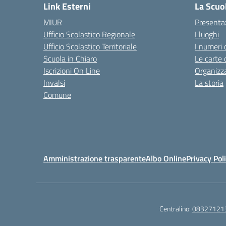
Link Esterni
La Scuo
MIUR
Presenta
Ufficio Scolastico Regionale
I luoghi
Ufficio Scolastico Territoriale
I numeri 
Scuola in Chiaro
Le carte 
Iscrizioni On Line
Organizz
Invalsi
La storia
Comune
Amministrazione trasparente
Albo Online
Privacy Pol
Centralino:
08327121