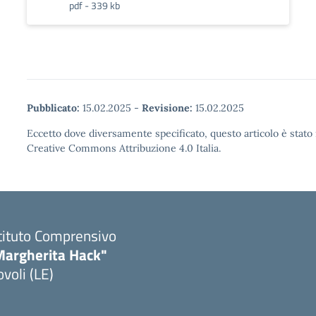
pdf - 339 kb
Pubblicato:
15.02.2025
-
Revisione:
15.02.2025
Eccetto dove diversamente specificato, questo articolo è stato 
Creative Commons Attribuzione 4.0 Italia.
tituto Comprensivo
Margherita Hack"
voli (LE)
Visita la pagina iniziale della scuola