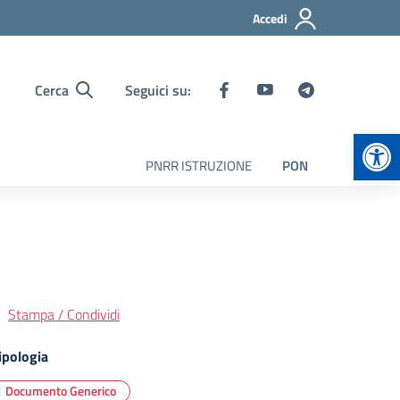
Accedi
Cerca
Seguici su:
Apr
PNRR ISTRUZIONE
PON
Stampa / Condividi
ipologia
Documento Generico