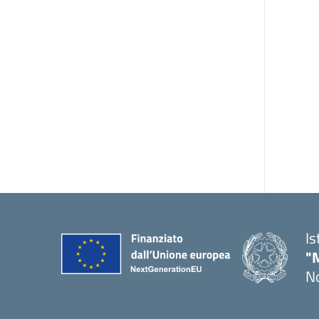
Is
"
No
— 