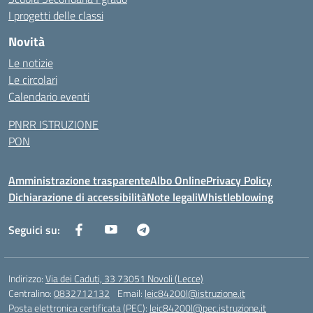
I progetti delle classi
Novità
Le notizie
Le circolari
Calendario eventi
PNRR ISTRUZIONE
PON
Amministrazione trasparente
Albo Online
Privacy Policy
Dichiarazione di accessibilità
Note legali
Whistleblowing
Seguici su:
Indirizzo:
Via dei Caduti, 33 73051 Novoli (Lecce)
Centralino:
0832712132
Email:
leic84200l@istruzione.it
Posta elettronica certificata (PEC):
leic84200l@pec.istruzione.it