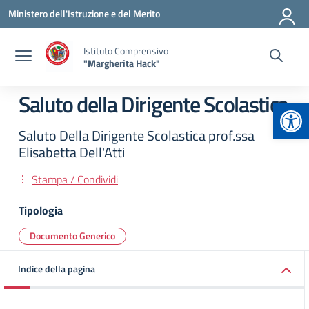
Vai ai contenuti
Vai al menu di navigazione
Vai al footer
Ministero dell'Istruzione e del Merito
Istituto Comprensivo
"Margherita Hack"
Saluto della Dirigente Scolastica
Apr
Saluto Della Dirigente Scolastica prof.ssa
Elisabetta Dell'Atti
Stampa / Condividi
Tipologia
Documento Generico
Indice della pagina