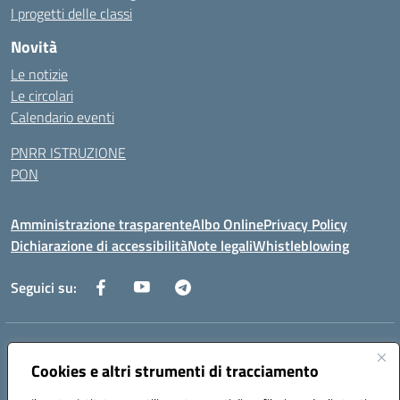
I progetti delle classi
Novità
Le notizie
Le circolari
Calendario eventi
PNRR ISTRUZIONE
PON
Amministrazione trasparente
Albo Online
Privacy Policy
Dichiarazione di accessibilità
Note legali
Whistleblowing
Seguici su:
Indirizzo:
Via dei Caduti, 33 73051 Novoli (Lecce)
Centralino:
Cookies e altri strumenti di tracciamento
0832712132
Email:
leic84200l@istruzione.it
Posta elettronica certificata (PEC):
leic84200l@pec.istruzione.it