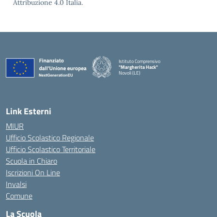
Attribuzione 4.0 Italia.
Istituto Comprensivo
"Margherita Hack"
Novoli (LE)
— Visita la pagina iniziale della scuola
Link Esterni
MIUR
Ufficio Scolastico Regionale
Ufficio Scolastico Territoriale
Scuola in Chiaro
Iscrizioni On Line
Invalsi
Comune
La Scuola