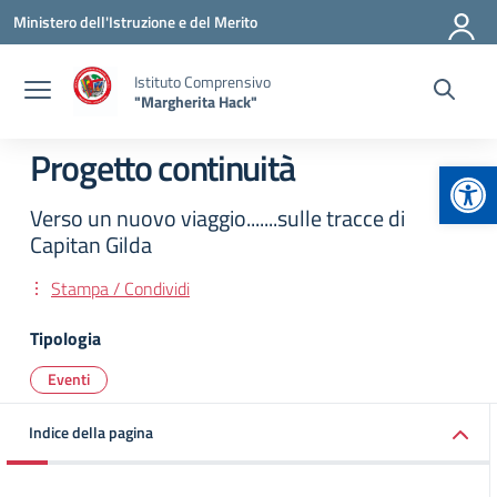
Vai ai contenuti
Vai al menu di navigazione
Vai al footer
Ministero dell'Istruzione e del Merito
Istituto Comprensivo
"Margherita Hack"
Progetto continuità
Apr
Verso un nuovo viaggio.......sulle tracce di
Capitan Gilda
Stampa / Condividi
Tipologia
Eventi
Indice della pagina