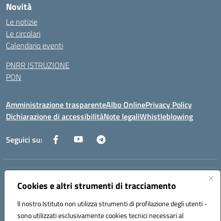
Novità
Le notizie
Le circolari
Calendario eventi
PNRR ISTRUZIONE
PON
Amministrazione trasparente
Albo Online
Privacy Policy
Dichiarazione di accessibilità
Note legali
Whistleblowing
Seguici su:
Indirizzo:
Via dei Caduti, 33 73051 Novoli (Lecce)
Cookies e altri strumenti di tracciamento
Centralino:
0832712132
Email:
leic84200l@istruzione.it
Posta elettronica certificata (PEC):
leic84200l@pec.istruzione.it
Il nostro Istituto non utilizza strumenti di profilazione degli utenti -
Codice fiscale: 80012890754
sono utilizzati esclusivamente cookies tecnici necessari al