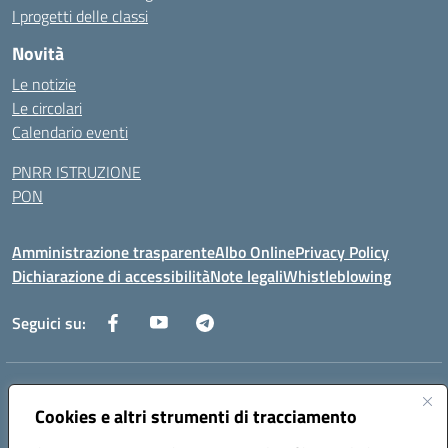
I progetti delle classi
Novità
Le notizie
Le circolari
Calendario eventi
PNRR ISTRUZIONE
PON
Amministrazione trasparente
Albo Online
Privacy Policy
Dichiarazione di accessibilità
Note legali
Whistleblowing
Seguici su:
Indirizzo:
Via dei Caduti, 33 73051 Novoli (Lecce)
Cookies e altri strumenti di tracciamento
Centralino:
0832712132
Email:
leic84200l@istruzione.it
Posta elettronica certificata (PEC):
leic84200l@pec.istruzione.it