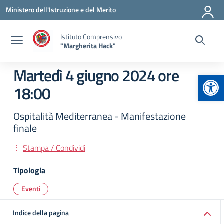
Vai ai contenuti
Vai al menu di navigazione
Vai al footer
Ministero dell'Istruzione e del Merito
Istituto Comprensivo
"Margherita Hack"
Martedì 4 giugno 2024 ore
Apr
18:00
Ospitalità Mediterranea - Manifestazione
finale
Stampa / Condividi
Tipologia
Eventi
Indice della pagina