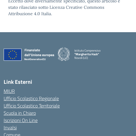
Eccetto dove diversamente specificato, questo articolo è
stato rilasciato sotto Licenza Creative Commons
Attribuzione 4.0 Italia.
Istituto Comprensivo
"Margherita Hack"
Novoli (LE)
— Visita la pagina iniziale della scuola
Link Esterni
MIUR
Ufficio Scolastico Regionale
Ufficio Scolastico Territoriale
Scuola in Chiaro
Iscrizioni On Line
Invalsi
Comune