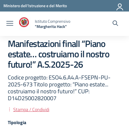
Vai ai contenuti
Vai al menu di navigazione
Vai al footer
Ministero dell'Istruzione e del Merito
Istituto Comprensivo
"Margherita Hack"
Manifestazioni finalI “Piano
estate… costruiamo il nostro
futuro!” A.S.2025-26
Codice progetto: ESO4.6.A4.A-FSEPN-PU-
2025-673 Titolo progetto: “Piano estate...
costruiamo il nostro futuro!” CUP:
D14D25002820007
Stampa / Condividi
Tipologia