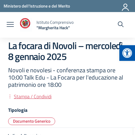
Vai ai contenuti
Vai al menu di navigazione
Vai al footer
Ministero dell'Istruzione e del Merito
Istituto Comprensivo
"Margherita Hack"
La focara di Novoli – mercoledì
Apr
8 gennaio 2025
Novoli e novolesi - conferenza stampa ore
10:00 Talk Edu - La Focara per l'educazione al
patrimonio ore 18:00
Stampa / Condividi
Tipologia
Documento Generico