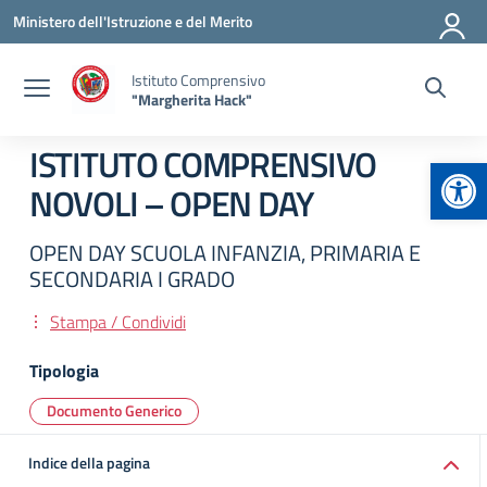
Vai ai contenuti
Vai al menu di navigazione
Vai al footer
Ministero dell'Istruzione e del Merito
Istituto Comprensivo
"Margherita Hack"
ISTITUTO COMPRENSIVO
Apr
NOVOLI – OPEN DAY
OPEN DAY SCUOLA INFANZIA, PRIMARIA E
SECONDARIA I GRADO
Stampa / Condividi
Tipologia
Documento Generico
Indice della pagina