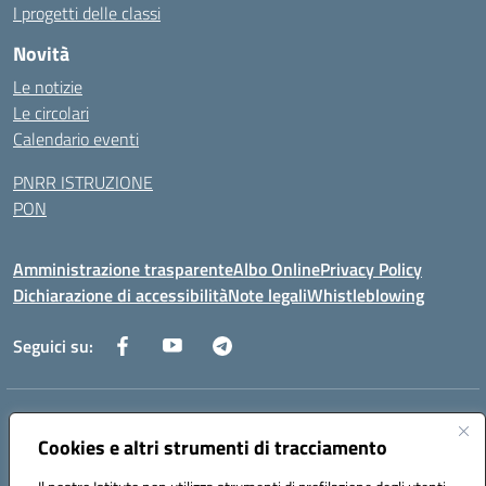
I progetti delle classi
Novità
Le notizie
Le circolari
Calendario eventi
PNRR ISTRUZIONE
PON
Amministrazione trasparente
Albo Online
Privacy Policy
Dichiarazione di accessibilità
Note legali
Whistleblowing
Seguici su:
Indirizzo:
Via dei Caduti, 33 73051 Novoli (Lecce)
Cookies e altri strumenti di tracciamento
Centralino:
0832712132
Email:
leic84200l@istruzione.it
Posta elettronica certificata (PEC):
leic84200l@pec.istruzione.it