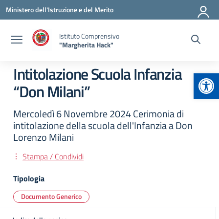
Vai ai contenuti
Vai al menu di navigazione
Vai al footer
Ministero dell'Istruzione e del Merito
Istituto Comprensivo
"Margherita Hack"
Intitolazione Scuola Infanzia
Apr
“Don Milani”
Mercoledì 6 Novembre 2024 Cerimonia di
intitolazione della scuola dell'Infanzia a Don
Lorenzo Milani
Stampa / Condividi
Tipologia
Documento Generico