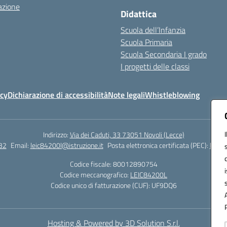
azione
Didattica
Scuola dell’Infanzia
Scuola Primaria
Scuola Secondaria I grado
I progetti delle classi
icy
Dichiarazione di accessibilità
Note legali
Whistleblowing
Indirizzo:
Via dei Caduti, 33 73051 Novoli (Lecce)
32
Email:
leic84200l@istruzione.it
Posta elettronica certificata (PEC):
leic8
Codice fiscale: 80012890754
Codice meccanografico:
LEIC84200L
Codice unico di fatturazione (CUF): UF9DQ6
Hosting & Powered by 3D Solution S.r.l.