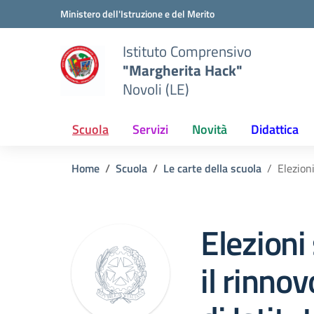
Vai ai contenuti
Vai al menu di navigazione
Vai al footer
Ministero dell'Istruzione e del Merito
Istituto Comprensivo
"Margherita Hack"
Novoli (LE)
Scuola
Servizi
Novità
Didattica
Home
Scuola
Le carte della scuola
Elezion
Elezioni
il rinnov