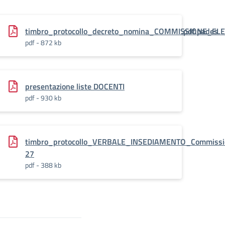
NI_SCOLASTICHE_.RINNOVO_CONSIGLIO_DISTITUTO.pdf.pades
timbro_protocollo_decreto_nomina_COMMISSIONE_ELE
pdf - 872 kb
presentazione liste DOCENTI
pdf - 930 kb
timbro_protocollo_VERBALE_INSEDIAMENTO_Commission
27
pdf - 388 kb