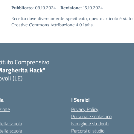
Pubblicato:
09.10.2024
-
Revisione:
15.10.2024
Eccetto dove diversamente specificato, questo articolo è stato 
Creative Commons Attribuzione 4.0 Italia.
tituto Comprensivo
Margherita Hack"
voli (LE)
Visita la pagina iniziale della scuola
la
I Servizi
zione
Privacy Policy
Personale scolastico
della scuola
Famiglie e studenti
della scuola
Percorsi di studio