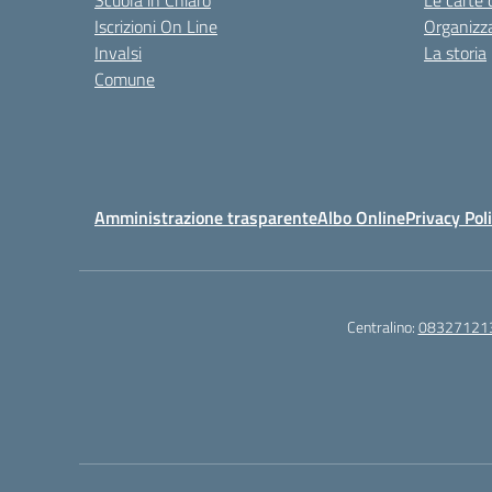
Scuola in Chiaro
Le carte 
Iscrizioni On Line
Organizz
Invalsi
La storia
Comune
Amministrazione trasparente
Albo Online
Privacy Pol
Centralino:
08327121