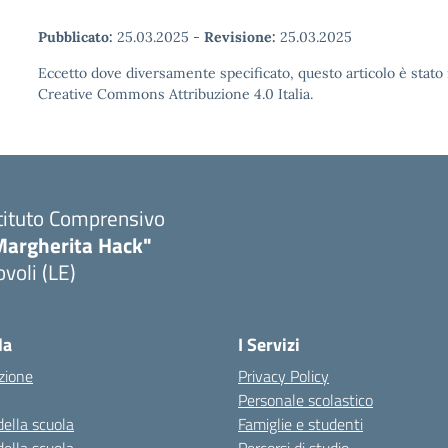
Pubblicato:
25.03.2025
-
Revisione:
25.03.2025
Eccetto dove diversamente specificato, questo articolo è stato 
Creative Commons Attribuzione 4.0 Italia.
tituto Comprensivo
Margherita Hack"
voli (LE)
Visita la pagina iniziale della scuola
la
I Servizi
zione
Privacy Policy
Personale scolastico
della scuola
Famiglie e studenti