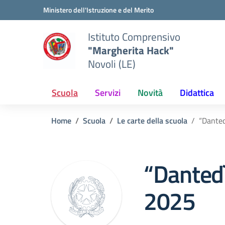
Vai ai contenuti
Vai al menu di navigazione
Vai al footer
Ministero dell'Istruzione e del Merito
Istituto Comprensivo
"Margherita Hack"
Novoli (LE)
Scuola
Servizi
Novità
Didattica
Home
Scuola
Le carte della scuola
“Dante
“Danted
2025