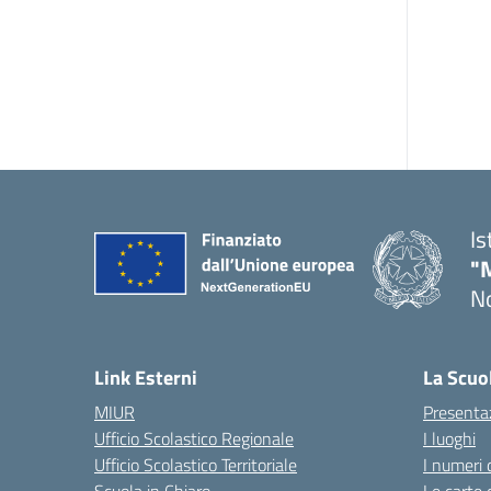
Is
"
No
— 
Link Esterni
La Scuo
MIUR
Presenta
Ufficio Scolastico Regionale
I luoghi
Ufficio Scolastico Territoriale
I numeri 