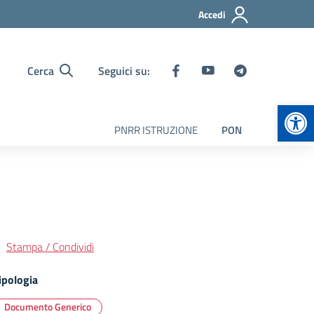
Accedi
Cerca
Seguici su:
Apr
PNRR ISTRUZIONE
PON
Stampa / Condividi
ipologia
Documento Generico