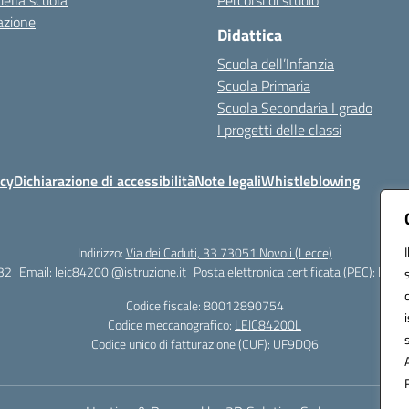
della scuola
Percorsi di studio
azione
Didattica
Scuola dell’Infanzia
Scuola Primaria
Scuola Secondaria I grado
I progetti delle classi
icy
Dichiarazione di accessibilità
Note legali
Whistleblowing
Indirizzo:
Via dei Caduti, 33 73051 Novoli (Lecce)
32
Email:
leic84200l@istruzione.it
Posta elettronica certificata (PEC):
leic8
Codice fiscale: 80012890754
Codice meccanografico:
LEIC84200L
Codice unico di fatturazione (CUF): UF9DQ6