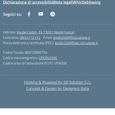
Dichiarazione di accessibilità
Note legali
Whistleblowing
Seguici su:
Indirizzo:
Via dei Caduti, 33 73051 Novoli (Lecce)
Centralino:
0832712132
Email:
leic84200l@istruzione.it
Posta elettronica certificata (PEC):
leic84200l@pec.istruzione.it
Codice fiscale: 80012890754
Codice meccanografico:
LEIC84200L
Codice unico di fatturazione (CUF): UF9DQ6
Hosting & Powered by 3D Solution S.r.l.
Concept & Design by Designers Italia