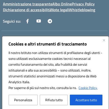
Amministrazione trasparente
Albo Online
Privacy Policy
Dichiarazione di accessibilità
Note legali
Whistleblowing
Seguici su:
Indirizzo:
Via dei Caduti, 33 73051 Novoli (Lecce)
Centralino:
Cookies e altri strumenti di tracciamento
0832712132
Email:
leic84200l@istruzione.it
Posta elettronica certificata (PEC):
leic84200l@pec.istruzione.it
Il nostro Istituto non utilizza strumenti di profilazione degli utenti -
Codice fiscale: 80012890754
sono utilizzati esclusivamente cookies tecnici necessari al
Codice meccanografico:
LEIC84200L
corretto funzionamento del sito, alla fruibilità dei servizi
Codice unico di fatturazione (CUF): UF9DQ6
istituzionali e alla sua accessibilità – sono utilizzati, inoltre,
strumenti statistici anonimizzati messi a disposizione da Web
Analytics Italia.
Hosting & Powered by 3D Solution S.r.l.
Per saperne di più sul nostro sito, consulta la ns.
Cookie Policy.
Concept & Design by Designers Italia
Personalizza
Rifiuta tutto
Accettare tutto