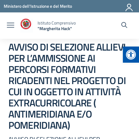
Vai ai contenuti
Vai al menu di navigazione
Vai al footer
Ministero dell'Istruzione e del Merito
Istituto Comprensivo
"Margherita Hack"
AVVISO DI SELEZIONE ALLIEVI
Apr
PER L’AMMISSIONE AI
PERCORSI FORMATIVI
RICADENTI NEL PROGETTO DI
CUI IN OGGETTO IN ATTIVITÀ
EXTRACURRICOLARE (
ANTIMERIDIANA E/O
POMERIDIANA)