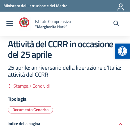
Vai ai contenuti
Vai al menu di navigazione
Vai al footer
Ministero dell'Istruzione e del Merito
Istituto Comprensivo
"Margherita Hack"
Attività del CCRR in occasione
Apr
del 25 aprile
25 aprile: anniversario della liberazione d'Italia:
attività del CCRR
Stampa / Condividi
Tipologia
Documento Generico
Indice della pagina