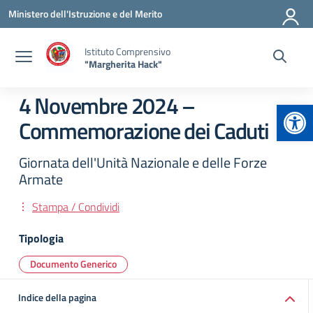
Vai ai contenuti
Vai al menu di navigazione
Vai al footer
Ministero dell'Istruzione e del Merito
Istituto Comprensivo
"Margherita Hack"
4 Novembre 2024 –
Apr
Commemorazione dei Caduti
Giornata dell'Unità Nazionale e delle Forze
Armate
Stampa / Condividi
Tipologia
Documento Generico
Indice della pagina