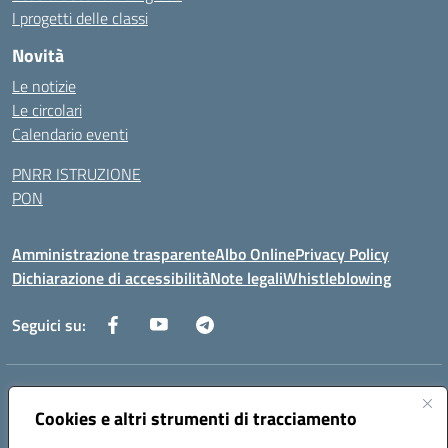
I progetti delle classi
Novità
Le notizie
Le circolari
Calendario eventi
PNRR ISTRUZIONE
PON
Amministrazione trasparente
Albo Online
Privacy Policy
Dichiarazione di accessibilità
Note legali
Whistleblowing
Seguici su:
Indirizzo:
Via dei Caduti, 33 73051 Novoli (Lecce)
Centralino:
0832712132
Email:
leic84200l@istruzione.it
Cookies e altri strumenti di tracciamento
Posta elettronica certificata (PEC):
leic84200l@pec.istruzione.it