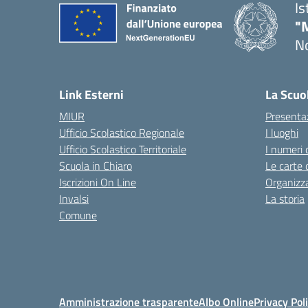
Is
"
No
— 
Link Esterni
La Scuo
MIUR
Presenta
Ufficio Scolastico Regionale
I luoghi
Ufficio Scolastico Territoriale
I numeri 
Scuola in Chiaro
Le carte 
Iscrizioni On Line
Organizz
Invalsi
La storia
Comune
Amministrazione trasparente
Albo Online
Privacy Pol