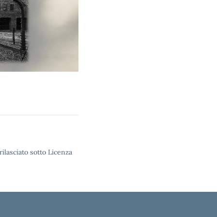
rilasciato sotto Licenza