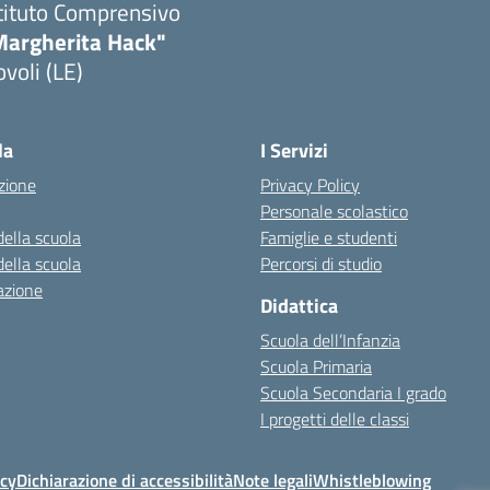
tituto Comprensivo
Margherita Hack"
voli (LE)
Visita la pagina iniziale della scuola
la
I Servizi
zione
Privacy Policy
Personale scolastico
della scuola
Famiglie e studenti
della scuola
Percorsi di studio
azione
Didattica
Scuola dell’Infanzia
Scuola Primaria
Scuola Secondaria I grado
I progetti delle classi
icy
Dichiarazione di accessibilità
Note legali
Whistleblowing