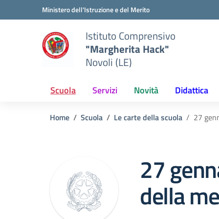
Vai ai contenuti
Vai al menu di navigazione
Vai al footer
Ministero dell'Istruzione e del Merito
Istituto Comprensivo
"Margherita Hack"
Novoli (LE)
Scuola
Servizi
Novità
Didattica
Home
Scuola
Le carte della scuola
27 genn
27 genn
della m