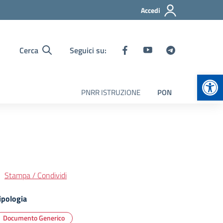
Accedi
Cerca
Seguici su:
Apr
PNRR ISTRUZIONE
PON
Stampa / Condividi
ipologia
Documento Generico