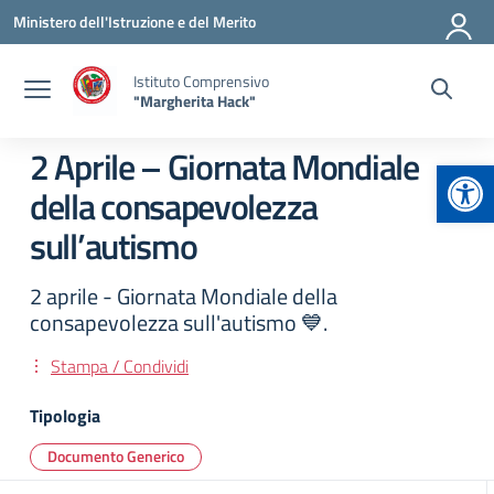
Vai ai contenuti
Vai al menu di navigazione
Vai al footer
Ministero dell'Istruzione e del Merito
Istituto Comprensivo
"Margherita Hack"
2 Aprile – Giornata Mondiale
Apr
della consapevolezza
sull’autismo
2 aprile - Giornata Mondiale della
consapevolezza sull'autismo 💙.
Stampa / Condividi
Tipologia
Documento Generico