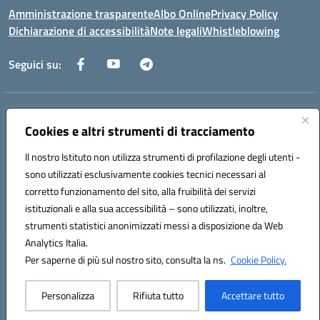
Amministrazione trasparente
Albo Online
Privacy Policy
Dichiarazione di accessibilità
Note legali
Whistleblowing
Seguici su:
Indirizzo:
Via dei Caduti, 33 73051 Novoli (Lecce)
Centralino:
Cookies e altri strumenti di tracciamento
0832712132
Email:
leic84200l@istruzione.it
Posta elettronica certificata (PEC):
leic84200l@pec.istruzione.it
Il nostro Istituto non utilizza strumenti di profilazione degli utenti -
Codice fiscale: 80012890754
sono utilizzati esclusivamente cookies tecnici necessari al
Codice meccanografico:
LEIC84200L
corretto funzionamento del sito, alla fruibilità dei servizi
Codice unico di fatturazione (CUF): UF9DQ6
istituzionali e alla sua accessibilità – sono utilizzati, inoltre,
strumenti statistici anonimizzati messi a disposizione da Web
Analytics Italia.
Hosting & Powered by 3D Solution S.r.l.
Per saperne di più sul nostro sito, consulta la ns.
Cookie Policy.
Concept & Design by Designers Italia
Personalizza
Rifiuta tutto
Accettare tutto