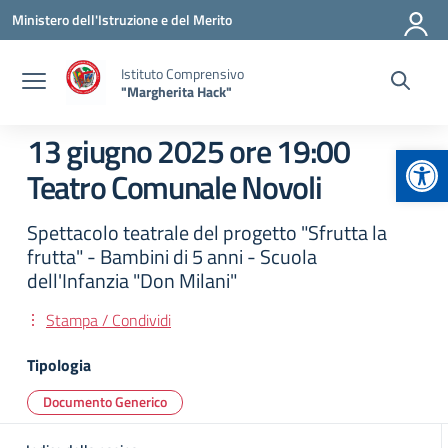
Vai ai contenuti
Vai al menu di navigazione
Vai al footer
Ministero dell'Istruzione e del Merito
Istituto Comprensivo
"Margherita Hack"
13 giugno 2025 ore 19:00
Apr
Teatro Comunale Novoli
Spettacolo teatrale del progetto "Sfrutta la
frutta" - Bambini di 5 anni - Scuola
dell'Infanzia "Don Milani"
Stampa / Condividi
Tipologia
Documento Generico