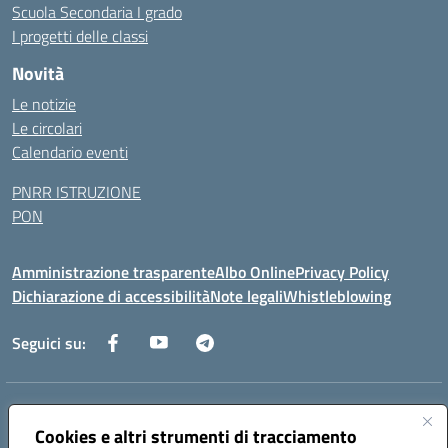
Scuola Secondaria I grado
I progetti delle classi
Novità
Le notizie
Le circolari
Calendario eventi
PNRR ISTRUZIONE
PON
Amministrazione trasparente
Albo Online
Privacy Policy
Dichiarazione di accessibilità
Note legali
Whistleblowing
Seguici su:
Indirizzo:
Via dei Caduti, 33 73051 Novoli (Lecce)
Cookies e altri strumenti di tracciamento
Centralino:
0832712132
Email:
leic84200l@istruzione.it