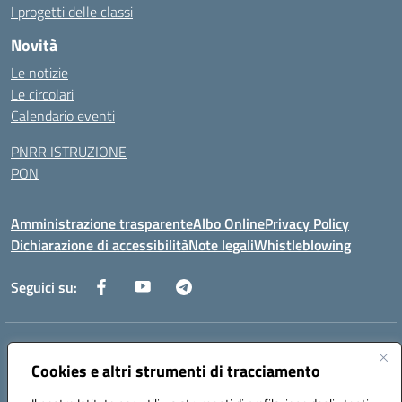
I progetti delle classi
Novità
Le notizie
Le circolari
Calendario eventi
PNRR ISTRUZIONE
PON
Amministrazione trasparente
Albo Online
Privacy Policy
Dichiarazione di accessibilità
Note legali
Whistleblowing
Seguici su:
Indirizzo:
Via dei Caduti, 33 73051 Novoli (Lecce)
Centralino:
Cookies e altri strumenti di tracciamento
0832712132
Email:
leic84200l@istruzione.it
Posta elettronica certificata (PEC):
leic84200l@pec.istruzione.it