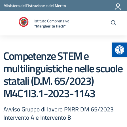
Vai ai contenuti
Vai al menu di navigazione
Vai al footer
Ministero dell'Istruzione e del Merito
Istituto Comprensivo
"Margherita Hack"
Apr
Competenze STEM e
multilinguistiche nelle scuole
statali (D.M. 65/2023)
M4C1I3.1-2023-1143
Avviso Gruppo di lavoro PNRR DM 65/2023
Intervento A e Intervento B